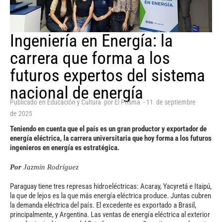
Ingeniería en Energía: la
carrera que forma a los
futuros expertos del sistema
nacional de energía
Publicado en
Educación y Cultura
por
El Prisma
-
11
de
septiembre
de
2025
Teniendo en cuenta que el país es un gran productor y exportador de
energía eléctrica, la carrera universitaria que hoy forma a los futuros
ingenieros en energía es estratégica.
Por
Jazmín Rodríguez
Paraguay tiene tres represas hidroeléctricas: Acaray, Yacyretá e Itaipú,
la que de lejos es la que más energía eléctrica produce. Juntas cubren
la demanda eléctrica del país. El excedente es exportado a Brasil,
principalmente, y Argentina. Las ventas de energía eléctrica al exterior