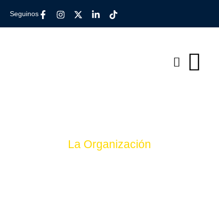
Seguinos
La Organización
Somos un equipo editorial
inquieto y curioso,
enfocado en energía,
tecnología e innovación.