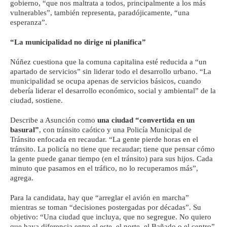
gobierno, “que nos maltrata a todos, principalmente a los más
vulnerables”, también representa, paradójicamente, “una
esperanza”.
“La municipalidad no dirige ni planifica”
Núñez cuestiona que la comuna capitalina esté reducida a “un
apartado de servicios” sin liderar todo el desarrollo urbano. “La
municipalidad se ocupa apenas de servicios básicos, cuando
debería liderar el desarrollo económico, social y ambiental” de la
ciudad, sostiene.
Describe a Asunción como
una ciudad “convertida en un
basural”
, con tránsito caótico y una Policía Municipal de
Tránsito enfocada en recaudar. “La gente pierde horas en el
tránsito. La policía no tiene que recaudar; tiene que pensar cómo
la gente puede ganar tiempo (en el tránsito) para sus hijos. Cada
minuto que pasamos en el tráfico, no lo recuperamos más”,
agrega.
Para la candidata, hay que “arreglar el avión en marcha”
mientras se toman “decisiones postergadas por décadas”. Su
objetivo: “Una ciudad que incluya, que no segregue. No quiero
que haya diferencia entre el este, el norte, el Bañado o el centro”.