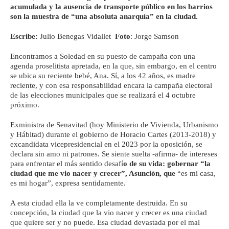
acumulada y la ausencia de transporte público en los barrios
son la muestra de “una absoluta anarquía” en la ciudad.
Escribe:
Julio Benegas Vidallet
Foto
: Jorge Samson
Encontramos a Soledad en su puesto de campaña con una
agenda proselitista apretada, en la que, sin embargo, en el centro
se ubica su reciente bebé, Ana. Sí, a los 42 años, es madre
reciente, y con esa responsabilidad encara la campaña electoral
de las elecciones municipales que se realizará el 4 octubre
próximo.
Exministra de Senavitad (hoy Ministerio de Vivienda, Urbanismo
y Hábitad) durante el gobierno de Horacio Cartes (2013-2018) y
excandidata vicepresidencial en el 2023 por la oposición, se
declara sin amo ni patrones. Se siente suelta -afirma- de intereses
para enfrentar el más sentido desafí
o de su vida: gobernar “la
ciudad que me vio nacer y crecer”, Asunción, que
“es mi casa,
es mi hogar”, expresa sentidamente.
A esta ciudad ella la ve completamente destruida. En su
concepción, la ciudad que la vio nacer y crecer es una ciudad
que quiere ser y no puede. Esa ciudad devastada por el mal