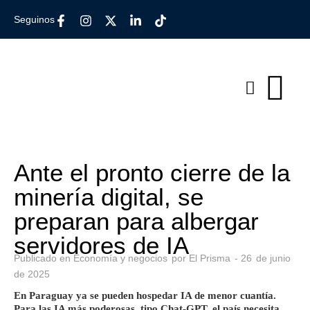
Seguinos
Ante el pronto cierre de la
minería digital, se
preparan para albergar
servidores de IA
Publicado en
Economía y negocios
por
El Prisma
-
26
de
junio
de
2025
En Paraguay ya se pueden hospedar IA de menor cuantía.
Para las IA más poderosas, tipo Chat-GPT, el país necesita