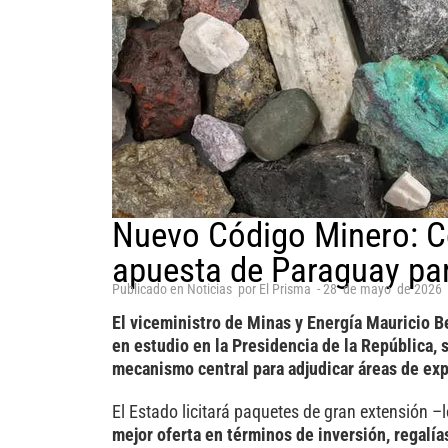
Nuevo Código Minero: Co
apuesta de Paraguay par
Publicado en
Noticias
por
El Prisma
-
28
de
mayo
de
2026
El viceministro de Minas y Energía Mauricio B
en estudio en la Presidencia de la República,
mecanismo central para adjudicar áreas de exp
El Estado licitará paquetes de gran extensión –
mejor oferta en términos de inversión, regalía