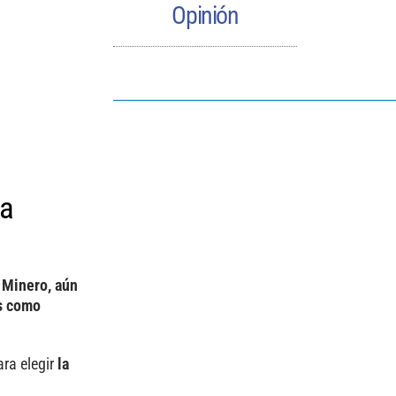
Opinión
la
 Minero, aún
es como
ara elegir
la