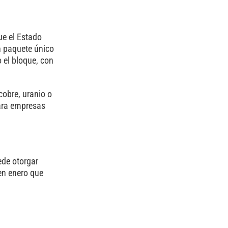
ue el Estado
n paquete único
 el bloque, con
cobre, uranio o
para empresas
ede otorgar
en enero que