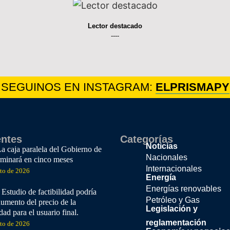
Lector destacado
----
SEGUINOS EN INSTAGRAM:
ELPRISMAPY
entes
Categorías
Noticias
La caja paralela del Gobierno de
Nacionales
rminará en cinco meses
Internacionales
sto de 2026
Energía
Energías renovables
studio de factibilidad podría
Petróleo y Gas
aumento del precio de la
Legislación y
idad para el usuario final.
reglamentación
sto de 2026