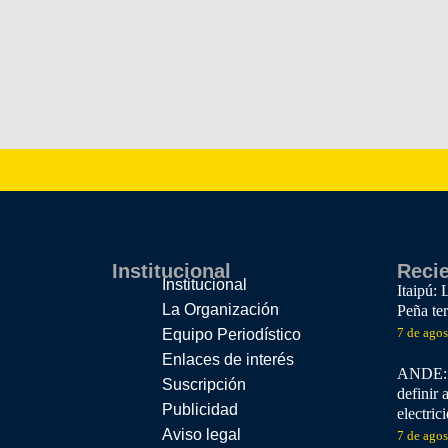
Institucional
Reci
Institucional
Itaipú: 
La Organización
Peña te
7 de ago
Equipo Periodístico
Enlaces de interés
ANDE: E
Suscripción
definir 
Publicidad
electric
Aviso legal
7 de ago