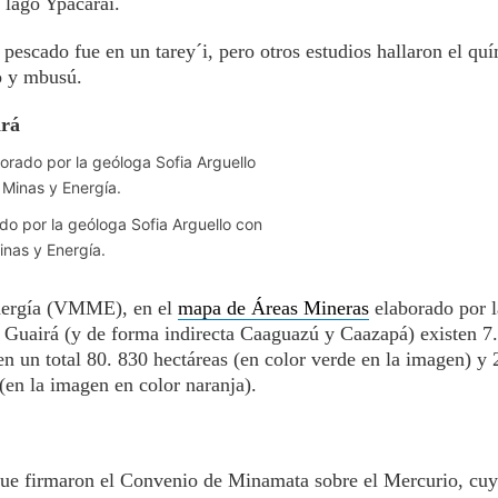
 lago Ypacaraí.
escado fue en un tarey´i, pero otros estudios hallaron el qu
o y mbusú.
irá
do por la geóloga Sofia Arguello con
inas y Energía.
Energía (VMME), en el
mapa de Áreas Mineras
elaborado por l
e Guairá (y de forma indirecta Caaguazú y Caazapá) existen 7
n un total 80. 830 hectáreas (en color verde en la imagen) y
(en la imagen en color naranja).
ue firmaron el Convenio de Minamata sobre el Mercurio, cuya