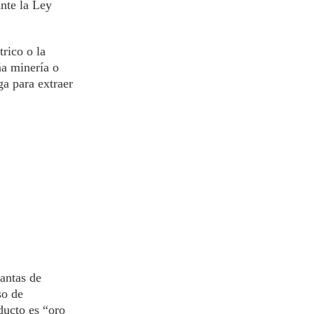
nte la Ley
rico o la
ña minería o
a para extraer
antas de
so de
ducto es “oro