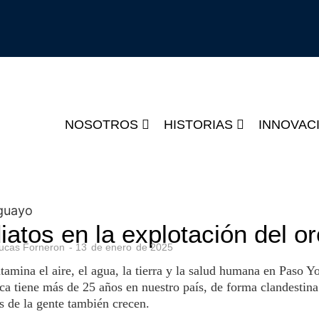
NOSOTROS
HISTORIAS
INNOVAC
tos en la explotación del or
ucas Forneron
-
13
de
enero
de
2025
tamina el aire, el agua, la tierra y la salud humana en Paso Yo
tica tiene más de 25 años en nuestro país, de forma clandestin
s de la gente también crecen.