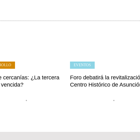
ROLLO
EVENTOS
e cercanías: ¿La tercera
Foro debatirá la revitalizaci
a vencida?
Centro Histórico de Asunc
•
•