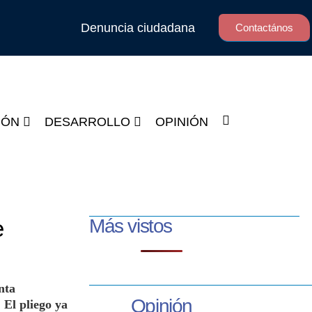
Denuncia ciudadana
Contactános
IÓN
DESARROLLO
OPINIÓN
e
Más vistos
nta
Opinión
 El pliego ya