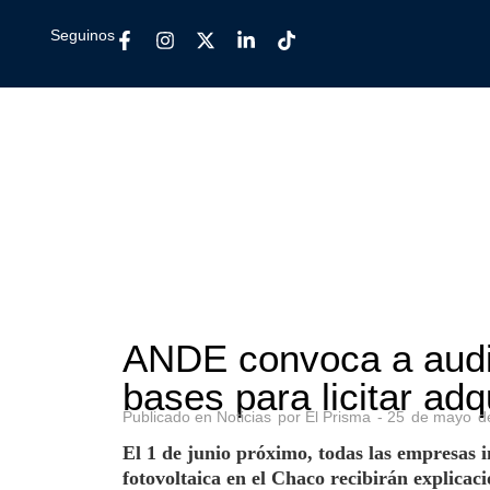
Seguinos
ANDE convoca a audie
bases para licitar adq
Publicado en
Noticias
por
El Prisma
-
25
de
mayo
d
El 1 de junio próximo, todas las empresas i
fotovoltaica en el Chaco recibirán explicaci