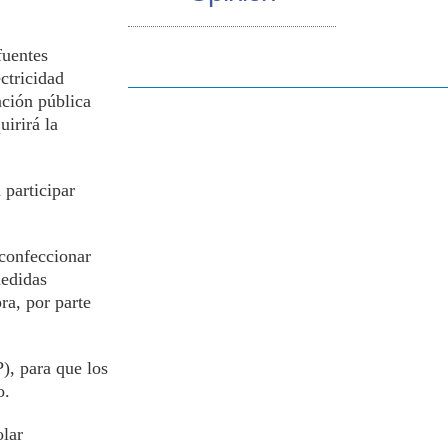
fuentes
ctricidad
ación pública
uirirá la
 participar
 confeccionar
medidas
ra, por parte
), para que los
o.
olar