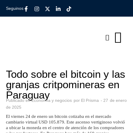
Seguinos
Todo sobre el bitcoin y las
granjas critpomineras en
Paraguay
Publicado en
Economía y negocios
por
El Prisma
-
27
de
enero
de
2025
El viernes 24 de enero un bitcoin cotizaba en el mercado
cambiario virtual USD 105.879. Este ascenso vertiginoso volvió
a ubicar la moneda en el centro de atención de los compradores