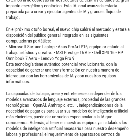
externos ni de costosas infraestructuras de centros de datos de gran
impacto energético y ecológico. Esta IA local avanzada estaría
preparada para crear y ejecutar agentes de IA y grandes flujos de
trabajo.
En el próximo otoño boreal, el nuevo chip saldrá al mercado y estará a
disposición del público general integrado en las siguientes
computadoras portátiles:
• Microsoft Surface Laptop • Asus ProArt P16, equipo orientado al
trabajo artístico y creativo • MSI Prestige 16 AI+ • Dell XPS 16 • HP
Omnibook 7 Aero • Lenovo Yoga Pro 9
Esta tecnología tiene auténtico potencial revolucionario, con la
capacidad de generar una transformación en nuestra manera de
interactuar con las herramientas de IA y con nuestros equipos
informáticos.
La capacidad de trabajar, crear y entretenerse sin depender de los
modelos avanzados de lenguaje externos, propiedad de las grandes
tecnológicas —OpenAI, Anthropic, etc.—, independizándonos de la
necesidad de pagarles para usar sus modelos de inteligencia artificial
más eficientes, puede dar un vuelco espectacular a la IA que
conocemos. Además, al tener en nuestros equipos ya instalados los
modelos de inteligencia artificial necesarios para nuestro desempeño
laboral y profesional, el requerimiento de aparatosos centros de