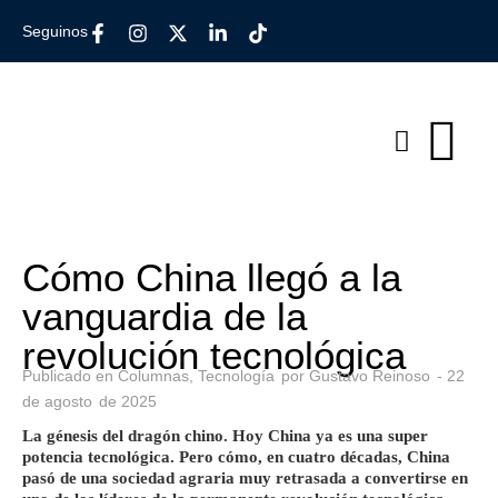
Seguinos
Cómo China llegó a la
vanguardia de la
revolución tecnológica
Publicado en
Columnas
,
Tecnología
por
Gustavo Reinoso
-
22
de
agosto
de
2025
La génesis del dragón chino. Hoy China ya es una super
potencia tecnológica. Pero cómo, en cuatro décadas, China
pasó de una sociedad agraria muy retrasada a convertirse en