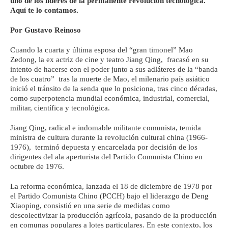
uno de los líderes de la permanente revolución tecnológica.
Aquí te lo contamos.
Por Gustavo Reinoso
Cuando la cuarta y última esposa del “gran timonel” Mao
Zedong, la ex actriz de cine y teatro Jiang Qing, fracasó en su
intento de hacerse con el poder junto a sus adláteres de la “banda
de los cuatro” tras la muerte de Mao, el milenario país asiático
inició el tránsito de la senda que lo posiciona, tras cinco décadas,
como superpotencia mundial económica, industrial, comercial,
militar, científica y tecnológica.
Jiang Qing, radical e indomable militante comunista, temida
ministra de cultura durante la revolución cultural china (1966-
1976), terminó depuesta y encarcelada por decisión de los
dirigentes del ala aperturista del Partido Comunista Chino en
octubre de 1976.
La reforma económica, lanzada el 18 de diciembre de 1978 por
el Partido Comunista Chino (PCCH) bajo el liderazgo de Deng
Xiaoping, consistió en una serie de medidas como
descolectivizar la producción agrícola, pasando de la producción
en comunas populares a lotes particulares. En este contexto, los