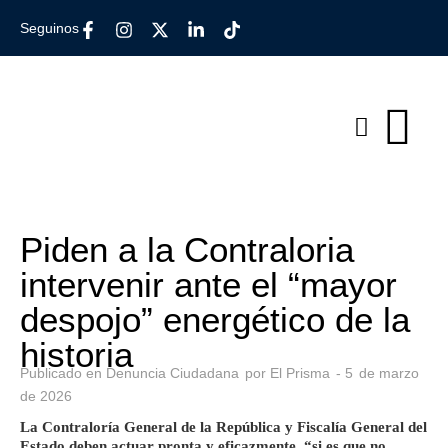
Seguinos
Piden a la Contraloria
intervenir ante el “mayor
despojo” energético de la
historia
Publicado en
Denuncia Ciudadana
por
El Prisma
-
5
de
marzo
de
2026
La Contraloría General de la República y Fiscalía General del
Estado deben actuar pronta y eficazmente, “si es que no