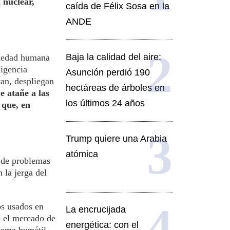
 nuclear,
caída de Félix Sosa en la
ANDE
Baja la calidad del aire:
ciedad humana
ligencia
Asunción perdió 190
tan, despliegan
hectáreas de árboles en
e atañe a las
los últimos 24 años
 que, en
Trump quiere una Arabia
atómica
e de problemas
 la jerga del
os usados en
La encrucijada
n el mercado de
energética: con el