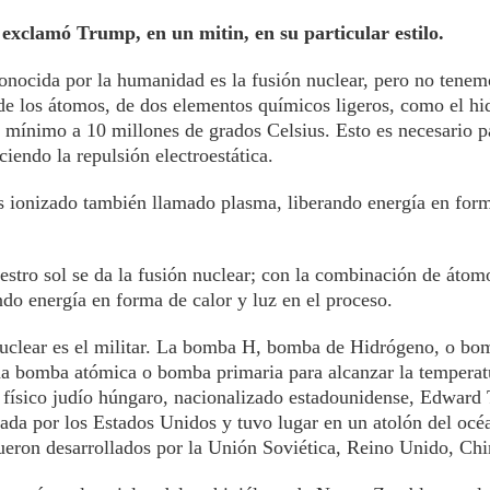
) exclamó Trump, en un mitin, en su particular estilo.
onocida por la humanidad es la fusión nuclear, pero no tenem
s de los átomos, de dos elementos químicos ligeros, como el hi
 mínimo a 10 millones de grados Celsius. Esto es necesario p
endo la repulsión electroestática.
s ionizado también llamado plasma, liberando energía en form
uestro sol se da la fusión nuclear; con la combinación de átom
ndo energía en forma de calor y luz en el proceso.
n nuclear es el militar. La bomba H, bomba de Hidrógeno, o bo
na bomba atómica o bomba primaria para alcanzar la temperat
l físico judío húngaro, nacionalizado estadounidense, Edward 
zada por los Estados Unidos y tuvo lugar en un atolón del océ
fueron desarrollados por la Unión Soviética, Reino Unido, Chi