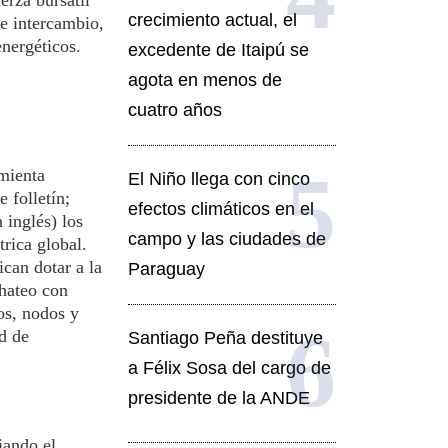
erza bursátil
crecimiento actual, el
e intercambio,
energéticos.
excedente de Itaipú se
agota en menos de
cuatro años
amienta
El Niño llega con cinco
 folletín;
efectos climáticos en el
 inglés) los
campo y las ciudades de
rica global.
can dotar a la
Paraguay
chateo con
os, nodos y
d de
Santiago Peña destituye
a Félix Sosa del cargo de
presidente de la ANDE
iando el