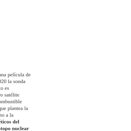
una película de
020 la sonda
to es
o satélite
combustible
que plantea la
to a la
ticos del
otopo nuclear