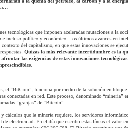
etornarían a la quema del petróleo, al carbón y a la energía
ica…
es tecnológicas que imponen aceleradas mutaciones a la so
co e incluso político y económico. Los últimos avances en inte
 el contexto del capitalismo, en que estas innovaciones se ejecu
 respuestas.
Quizás la más relevante incertidumbre es la qu
 afrontar las exigencias de estas innovaciones tecnológicas
mprescindibles.
as, el “BitCoin”, funciona por medio de la solución en bloqu
ras conectadas en red. Este proceso, denominado “minería” en
llamadas “granjas” de “Bitcoin”.
s y cálculos que la minería requiere, los servidores informátic
de electricidad. En el día que escribo estas líneas el valor e