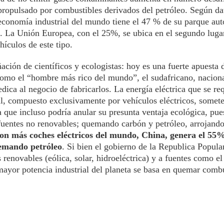
ropulsado por combustibles derivados del petróleo. Según dat
economía industrial del mundo tiene el 47 % de su parque au
. La Unión Europea, con el 25%, se ubica en el segundo lugar
ículos de este tipo.
ñación de científicos y ecologistas: hoy es una fuerte apuesta 
 como el “hombre más rico del mundo”, el sudafricano, nacion
ica al negocio de fabricarlos. La energía eléctrica que se req
l, compuesto exclusivamente por vehículos eléctricos, somete
a que incluso podría anular su presunta ventaja ecológica, pue
e fuentes no renovables; quemando carbón y petróleo, arrojand
on más coches eléctricos del mundo, China, genera el 55%
emando petróleo
. Si bien el gobierno de la Republica Popula
renovables (eólica, solar, hidroeléctrica) y a fuentes como el
 mayor potencia industrial del planeta se basa en quemar comb