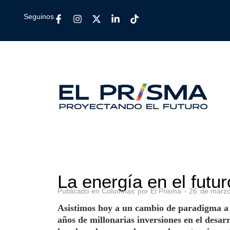
Seguinos
La energía en el futur
Publicado en
Columnas
por
El Prisma
-
26
de
marz
Asistimos hoy a un cambio de paradigma a e
años de millonarias inversiones en el desar