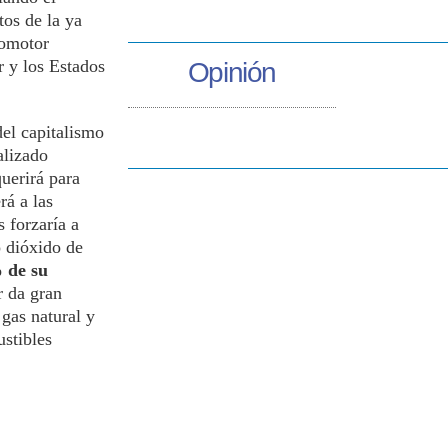
os de la ya
tomotor
 y los Estados
Opinión
del capitalismo
alizado
uerirá para
rá a las
s forzaría a
o dióxido de
 de su
r da gran
 gas natural y
ustibles