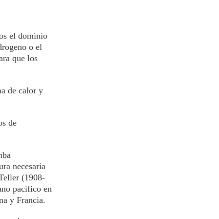
os el dominio
drogeno o el
ara que los
a de calor y
os de
mba
ura necesaria
Teller (1908-
ano pacifico en
na y Francia.