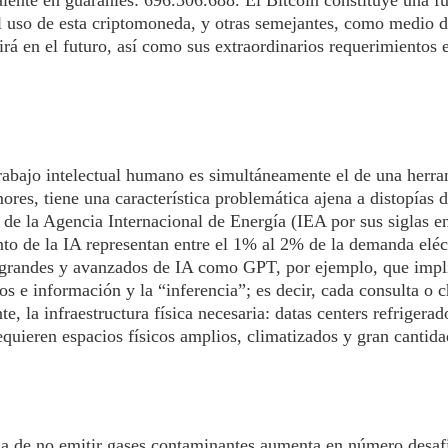
lente en guaraníes: 696.306.688. El Bitcoin constituye una fu
l uso de esta criptomoneda, y otras semejantes, como medio d
rá en el futuro, así como sus extraordinarios requerimientos 
 trabajo intelectual humano es simultáneamente el de una herr
es, tiene una característica problemática ajena a distopías de
e la Agencia Internacional de Energía (IEA por sus siglas en
nto de la IA representan entre el 1% al 2% de la demanda eléct
grandes y avanzados de IA como GPT, por ejemplo, que impli
tos e información y la “inferencia”; es decir, cada consulta o 
 la infraestructura física necesaria: datas centers refrigerad
equieren espacios físicos amplios, climatizados y gran cantida
aja de no emitir gases contaminantes aumenta en número desaf