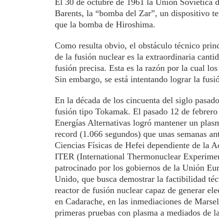
El 30 de octubre de 1961 la Unión Soviética d
Barents, la “bomba del Zar”, un dispositivo 
que la bomba de Hiroshima.
Como resulta obvio, el obstáculo técnico princi
de la fusión nuclear es la extraordinaria canti
fusión precisa. Esta es la razón por la cual lo
Sin embargo, se está intentando lograr la fusió
En la década de los cincuenta del siglo pasado
fusión tipo Tokamak. El pasado 12 de febrero 
Energías Alternativas logró mantener un plas
record (1.066 segundos) que unas semanas ante
Ciencias Físicas de Hefei dependiente de la 
ITER (International Thermonuclear Experimen
patrocinado por los gobiernos de la Unión Eu
Unido, que busca demostrar la factibilidad téc
reactor de fusión nuclear capaz de generar ele
en Cadarache, en las inmediaciones de Marsella
primeras pruebas con plasma a mediados de la