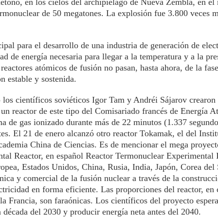
etonó, en los cielos del archipiélago de Nueva Zembla, en el
termonuclear de 50 megatones. La explosión fue 3.800 veces 
pal para el desarrollo de una industria de generación de elect
dad de energía necesaria para llegar a la temperatura y a la pre
s reactores atómicos de fusión no pasan, hasta ahora, de la fas
n estable y sostenida.
 los científicos soviéticos Igor Tam y Andréi Sájarov crearon 
un reactor de este tipo del Comisariado francés de Energía A
ma de gas ionizado durante más de 22 minutos (1.337 segundo
s. El 21 de enero alcanzó otro reactor Tokamak, el del Instit
Academia China de Ciencias. Es de mencionar el mega proyect
tal Reactor, en español Reactor Termonuclear Experimental I
ropea, Estados Unidos, China, Rusia, India, Japón, Corea del
nica y comercial de la fusión nuclear a través de la construcc
ctricidad en forma eficiente. Las proporciones del reactor, en
 Francia, son faraónicas. Los científicos del proyecto esperan
 década del 2030 y producir energía neta antes del 2040.