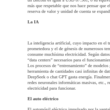
un Bitcoin es igual a USD 87.361, o su equiva
más que respetable que nos hace pensar que e
reserva de valor y unidad de cuenta se expandi
La IA
La inteligencia artificial, cuyo impacto en el
prometedora y el de génesis de numerosos temor
consume muchísima electricidad. Según datos d
“data centers” necesarios para el funcionamie
Los procesos de “entrenamiento” de modelos 
herramienta de cantidades casi infinitas de da
DeepSeek o chat GPT gasta energía. Finalmente,
redes neuronales informáticas masivas, etc., r
electricidad para funcionar.
El auto eléctrico
El automóvil eléctrico impulsado por la vent