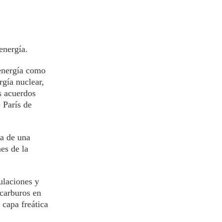
energía.
 energía como
rgía nuclear,
s acuerdos
 París de
da de una
es de la
ulaciones y
ocarburos en
 capa freática