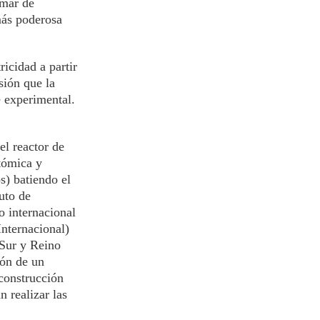
 mar de
más poderosa
ricidad a partir
sión que la
e experimental.
el reactor de
tómica y
s) batiendo el
uto de
o internacional
nternacional)
 Sur y Reino
ión de un
 construcción
 realizar las