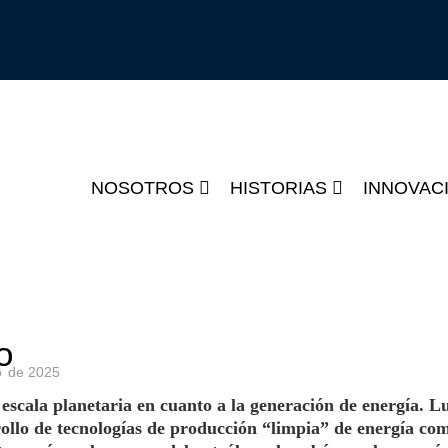
NOSOTROS
HISTORIAS
INNOVAC
o
o
de
2025
scala planetaria en cuanto a la generación de energía. L
rollo de tecnologías de producción “limpia” de energía com