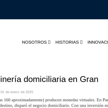
NOSOTROS
HISTORIAS
INNOVAC
inería domiciliaria en Gran
-
16
de
enero
de
2025
nas 160 aproximadamente) producen monedas virtuales. En Pa
destino, disparó el negocio domiciliario. Con una inversión 