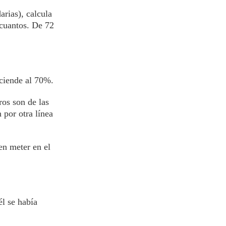
rias), calcula
 cuantos. De 72
sciende al 70%.
os son de las
por otra línea
en meter en el
l se había