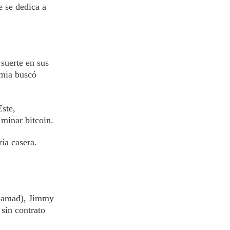
e se dedica a
 suerte en sus
emia buscó
Este,
minar bitcoin.
ría casera.
apamad), Jimmy
 sin contrato