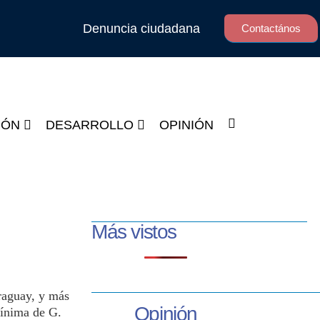
Denuncia ciudadana
Contactános
IÓN
DESARROLLO
OPINIÓN
Más vistos
raguay, y más
Opinión
mínima de G.