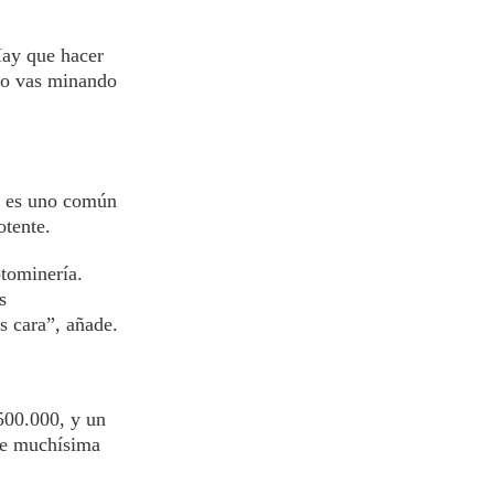
Hay que hacer
mo vas minando
te es uno común
otente.
ptominería.
s
s cara”, añade.
500.000, y un
ume muchísima