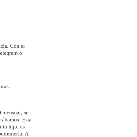
cia. Con el
Telegram o
oras.
0 mensual, se
orábamos. Esta
 tu hijo, es
iptominería. A