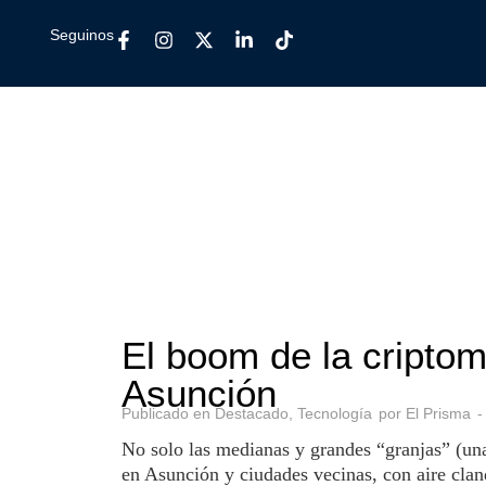
Seguinos
El boom de la criptom
Asunción
Publicado en
Destacado
,
Tecnología
por
El Prisma
No solo las medianas y grandes “granjas” (u
en Asunción y ciudades vecinas, con aire clan