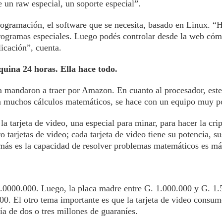
e un raw especial, un soporte especial”.
rogramación, el software que se necesita, basado en Linux. “
programas especiales. Luego podés controlar desde la web có
licación”, cuenta.
quina 24 horas. Ella hace todo.
la mandaron a traer por Amazon. En cuanto al procesador, es
on muchos cálculos matemáticos, se hace con un equipo muy p
la tarjeta de video, una especial para minar, para hacer la cri
 tarjetas de video; cada tarjeta de video tiene su potencia, su
 más es la capacidad de resolver problemas matemáticos es má
 8.0000.000. Luego, la placa madre entre G. 1.000.000 y G. 1.
00. El otro tema importante es que la tarjeta de video cons
ía de dos o tres millones de guaraníes.