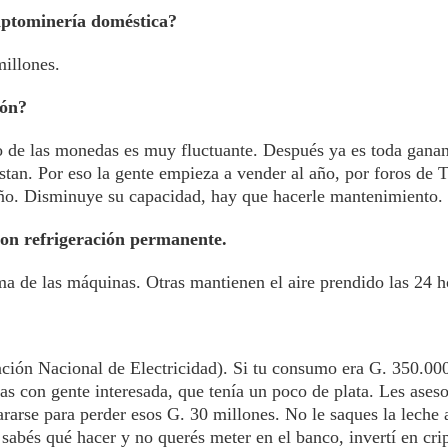
riptominería doméstica?
millones.
ión?
io de las monedas es muy fluctuante. Después ya es toda ganan
astan. Por eso la gente empieza a vender al año, por foros de 
año. Disminuye su capacidad, hay que hacerle mantenimiento.
on refrigeración permanente.
ma de las máquinas. Otras mantienen el aire prendido las 24 h
ción Nacional de Electricidad). Si tu consumo era G. 350.00
as con gente interesada, que tenía un poco de plata. Les ases
rarse para perder esos G. 30 millones. No le saques la leche a
o sabés qué hacer y no querés meter en el banco, invertí en cr