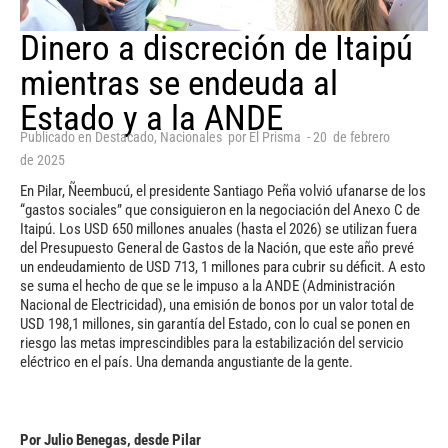
Dinero a discreción de Itaipú
mientras se endeuda al
Estado y a la ANDE
Publicado en
Destacado
,
Nacionales
por
El Prisma
-
20
de
febrero
de
2025
En Pilar, Ñeembucú, el presidente Santiago Peña volvió ufanarse de los
“gastos sociales” que consiguieron en la negociación del Anexo C de
Itaipú. Los USD 650 millones anuales (hasta el 2026) se utilizan fuera
del Presupuesto General de Gastos de la Nación, que este año prevé
un endeudamiento de USD 713, 1 millones para cubrir su déficit. A esto
se suma el hecho de que se le impuso a la ANDE (Administración
Nacional de Electricidad), una emisión de bonos por un valor total de
USD 198,1 millones, sin garantía del Estado, con lo cual se ponen en
riesgo las metas imprescindibles para la estabilización del servicio
eléctrico en el país. Una demanda angustiante de la gente.
Por Julio Benegas, desde Pilar