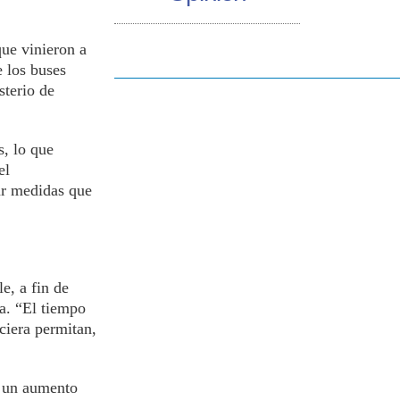
ue vinieron a
e los buses
sterio de
s, lo que
el
ar medidas que
e, a fin de
a. “El tiempo
ciera permitan,
s un aumento