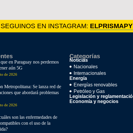
SEGUINOS EN INSTAGRAM:
ELPRISMAPY
entes
Categorías
Noticias
 que en Paraguay nos perdemos
Nacionales
tener aún 5G
Internacionales
sto de 2026
Energía
Energías renovables
n Metropolitana: Se lanza red de
Petróleo y Gas
aciones que abordará problemas
Legislación y reglamentaci
Economía y negocios
sto de 2026
cuáles son las enfermedades de
ompatibles con el uso de la
tida?