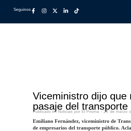
Seguinos
Viceministro dijo que
pasaje del transporte
Publicado en
Noticias
por
El Prisma
-
24
de
marzo
Emiliano Fernández, viceministro de Trans
de empresarios del transporte público. Acla