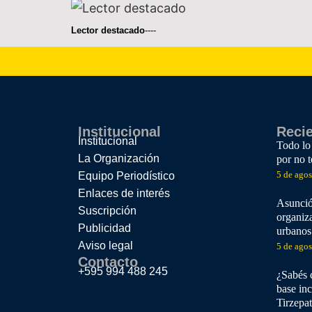
Lector destacado
----
Institucional
Reci
Institucional
Todo lo
La Organización
por no 
5 de ago
Equipo Periodístico
Enlaces de interés
Asunció
Suscripción
organiz
Publicidad
urbanos
Aviso legal
5 de ago
Contacto
+595 994 488 245
¿Sabés 
base inc
Tirzepa