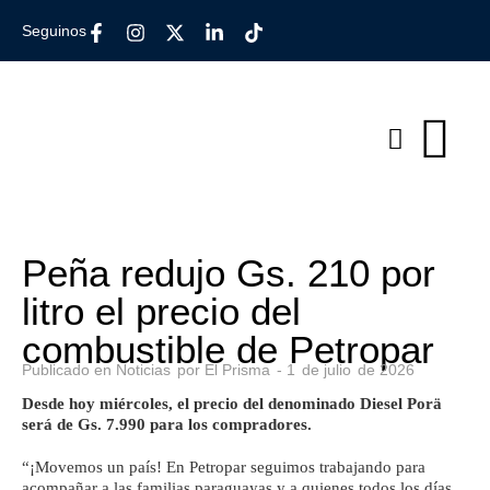
Seguinos
Peña redujo Gs. 210 por
litro el precio del
combustible de Petropar
Publicado en
Noticias
por
El Prisma
-
1
de
julio
de
2026
Desde hoy miércoles, el precio del denominado Diesel Porä
será de Gs. 7.990 para los compradores.
“¡Movemos un país! En Petropar seguimos trabajando para
acompañar a las familias paraguayas y a quienes todos los días