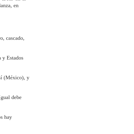
danza, en
ro, cascado,
a y Estados
í (México), y
Igual debe
os hay