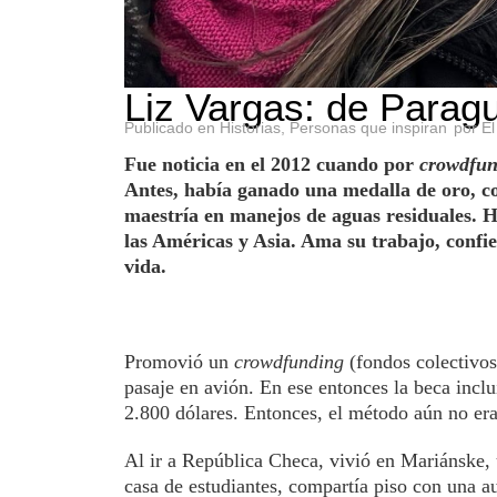
Liz Vargas: de Parag
Publicado en
Historias
,
Personas que inspiran
por
El
Fue noticia en el 2012 cuando por
crowdfun
Antes, había ganado una medalla de oro, c
maestría en manejos de aguas residuales. H
las Américas y Asia. Ama su trabajo, confi
vida.
Promovió un
crowdfunding
(fondos colectivos
pasaje en avión. En ese entonces la beca inclu
2.800 dólares. Entonces, el método aún no era
Al ir a República Checa, vivió en Mariánske,
casa de estudiantes, compartía piso con una a