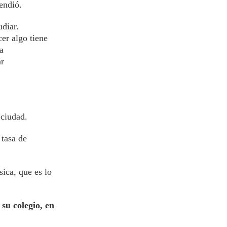
endió.
udiar.
er algo tiene
a
ar
 ciudad.
 tasa de
ica, que es lo
su colegio, en