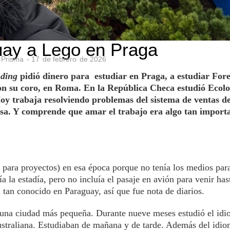
uay a Lego en Praga
 Prisma
-
17
de
febrero
de
2026
ding
pidió dinero para estudiar en Praga, a estudiar Fore
on su coro, en Roma. En la República Checa estudió Ecolo
oy trabaja resolviendo problemas del sistema de ventas d
esa. Y comprende que amar el trabajo era algo tan importa
 para proyectos) en esa época porque no tenía los medios par
ía la estadía, pero no incluía el pasaje en avión para venir ha
 tan conocido en Paraguay, así que fue nota de diarios.
 una ciudad más pequeña. Durante nueve meses estudió el id
ustraliana. Estudiaban de mañana y de tarde. Además del idio