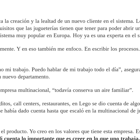
a la creación y la lealtad de un nuevo cliente en el sistema. 
isitos que las jugueterías tienen que tener para poder abrir u
sistema muy popular en Europa. Hoy ya es una experta en el s
ente. Y en eso también me enfoco. En escribir los procesos. 
o mi trabajo. Puedo hablar de mi trabajo todo el día”, asegur
su nuevo departamento.
presa multinacional, “todavía conserva un aire familiar”.
ditos, call centers, restaurantes, en Lego se dio cuenta de al
se había dado cuenta hasta que escaló en la multinacional de 
el producto. Yo creo en los valores que tiene esta empresa. E
 cuenta lo importante que es creer en lo que uno trabaja,