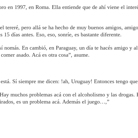
o en 1997, en Roma. Ella entiende que de ahí viene el interé
el tereré, pero allá se ha hecho de muy buenos amigos, amigo
s 15 días antes. Eso, eso, sonríe, es bastante diferente.
así nomás. En cambió, en Paraguay, un día te hacés amigo y al
a comer asado. Acá es otra cosa”, asume.
stá. Sí siempre me dicen: !ah, Uruguay! Entonces tengo que 
 “Hay muchos problemas acá con el alcoholismo y las drogas. 
tirados, es un problema acá. Además el juego…,”