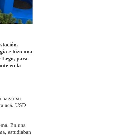
stación.
gía e hizo una
e Lego, para
nte en la
a pagar su
sta acá. USD
ioma. En una
ma, estudiaban