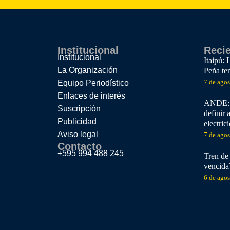
Institucional
Reci
Institucional
Itaipú: 
La Organización
Peña te
7 de ago
Equipo Periodístico
Enlaces de interés
ANDE: E
Suscripción
definir 
Publicidad
electric
Aviso legal
7 de ago
Contacto
+595 994 488 245
Tren de 
vencida
6 de ago