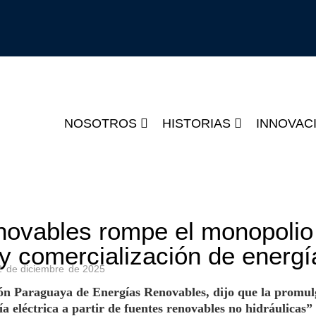
NOSOTROS
HISTORIAS
INNOVAC
enovables rompe el monopolio
 comercialización de energí
2
de
diciembre
de
2025
ión Paraguaya de Energías Renovables, dijo que la promu
a eléctrica a partir de fuentes renovables no hidráulicas”