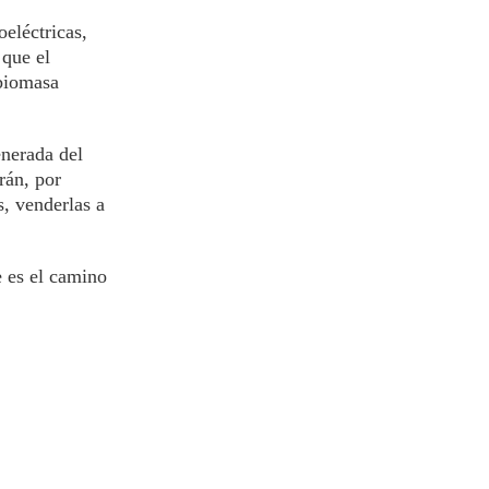
eléctricas,
 que el
 biomasa
enerada del
rán, por
s, venderlas a
e es el camino