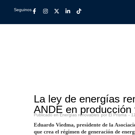
Seguinos
La ley de energías r
ANDE en producción y
Publicado en
Energías renovables
por
El Prisma
-
1
Eduardo Viedma, presidente de la Asociac
que crea el régimen de generación de energí