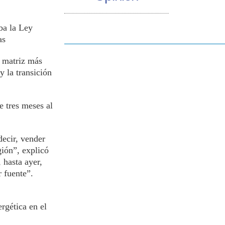
ba la Ley
as
a matriz más
y la transición
e tres meses al
decir, vender
gión”, explicó
 hasta ayer,
r fuente”.
rgética en el