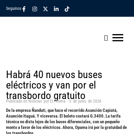
Seguinos
Habrá 40 nuevos buses
eléctricos y van por el
transbordo gratuito
Publicado en
Noticias
por
El Prisma
-
3
de
junio
de
2026
De la empresa Ñanduti, que hace el recorrido Asunción Capiatá,
Asunción Itaguá. Y viceversa. El boleto costará G.3400. La tarifa
técnica no dista lejos de los buses diferenciales, con un pequeño
monto a favor de los eléctricos. Ahora, Opama irá por la gratuidad de
los transbordos.