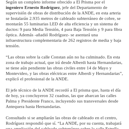
Según un completo informe ofrecido a El Prisma por el
ingeniero Ernesto Rodríguez
, jefe del Departamento de
supervisión de obras de distribución de la ANDE, en esta arteria
se Instalarán 2.935 metros de cableado subterráneo de cobre, se
montarán 55 luminarias LED de alta eficiencia y un sistema de
ductos: 9 para Media Tensión, 4 para Baja Tensión y 9 para fibra
óptica. Además -añadió Rodríguez- se asentará una
infraestructura complementaria de 262 registros de media y baja
tensión.
“Las obras sobre la calle Constan aún no ha culminado. En esta
zona de trabajo actual, que irá desde Alberdi hasta Hernandarias,
se tiene aún pendiente las obras civiles entre 14 de Mayo y
Montevideo, y las obras eléctricas entre Alberdi y Hernandarias”,
explicó el profesional de la ANDE.
El jefe técnico de la ANDE recordó a El prisma que, hasta el día
de hoy, ya concluyeron 32 cuadras, las que abarcan las calles
Palma y Presidente Franco, incluyendo sus transversales desde
Antequera hasta Hernandarias.
Consultado si se ampliarán las obras de cableado en el centro,
Rodríguez respondió que sí. “La ANDE, por su cuenta, trabajará
una ampliación del cableado subterráneo sobre la calle Estrella,