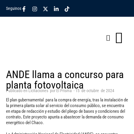
Seguinos
ANDE llama a concurso para
planta fotovoltaica
Publicado en
Licitaciones
por
El Prisma
-
15
de
octubre
de
2024
El plan gubernamental para la compra de energía, tras la instalación de
la primera planta solar al servicio del consumo público, se encuentra
en etapa de redacción y estudio del pliego de bases y condiciones del
contrato
.
Este proyecto apunta a abastecer la demanda de consumo
energético del Chaco.