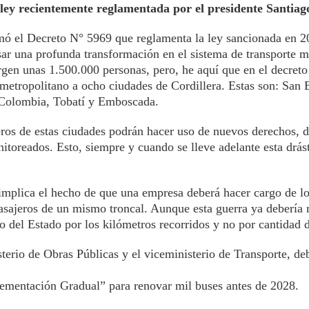
a ley recientemente reglamentada por el presidente Santiag
rmó el Decreto N° 5969 que reglamenta la ley sancionada en 2
ar una profunda transformación en el sistema de transporte m
gen unas 1.500.000 personas, pero, he aquí que en el decreto
metropolitano a ocho ciudades de Cordillera. Estas son: San 
Colombia, Tobatí y Emboscada.
eros de estas ciudades podrán hacer uso de nuevos derechos, 
itoreados. Esto, siempre y cuando se lleve adelante esta drás
implica el hecho de que una empresa deberá hacer cargo de lo
pasajeros de un mismo troncal. Aunque esta guerra ya debería
o del Estado por los kilómetros recorridos y no por cantidad d
sterio de Obras Públicas y el viceministerio de Transporte, de
ementación Gradual” para renovar mil buses antes de 2028.