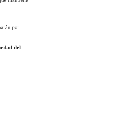
 que mantiene
narán por
üedad del
.