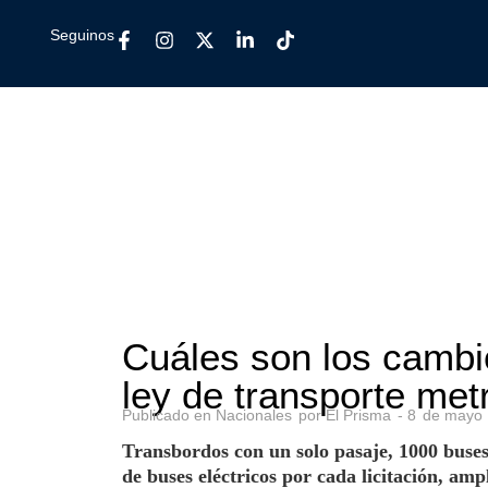
Seguinos
Cuáles son los cambi
ley de transporte met
Publicado en
Nacionales
por
El Prisma
-
8
de
mayo
Transbordos con un solo pasaje, 1000 buses
de buses eléctricos por cada licitación, am