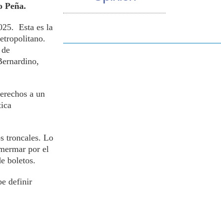
o Peña.
025. Esta es la
etropolitano.
 de
Bernardino,
derechos a un
tica
s troncales. Lo
 mermar por el
e boletos.
be definir