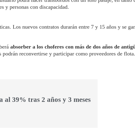
 usuario podrá hacer transbordos con un solo pasaje, en tanto
res y personas con discapacidad.
ticas. Los nuevos contratos durarán entre 7 y 15 años y se ga
eberá
absorber a los choferes con más de dos años de antig
es podrán reconvertirse y participar como proveedores de flota
a al 39% tras 2 años y 3 meses