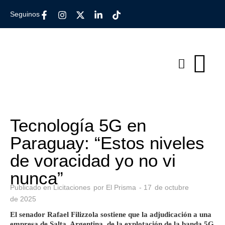
Seguinos
Tecnología 5G en
Paraguay: “Estos niveles
de voracidad yo no vi
nunca”
Publicado en
Licitaciones
por
El Prisma
-
17
de
octubre
de
2025
El senador Rafael Filizzola sostiene que la adjudicación a una
empresa de Salta, Argentina, de la explotación de la banda 5G