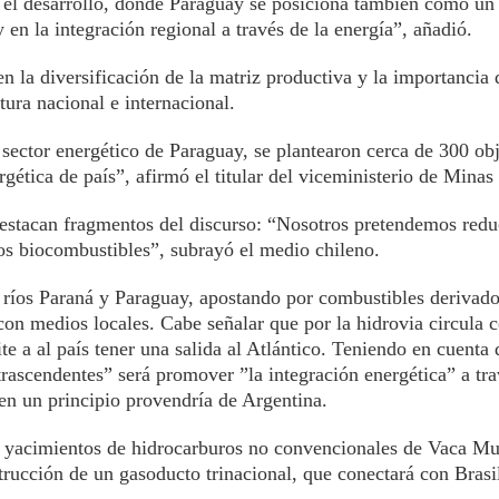
a el desarrollo, donde Paraguay se posiciona también como un
y en la integración regional a través de la energía”, añadió.
en la diversificación de la matriz productiva y la importancia 
ura nacional e internacional.
sector energético de Paraguay, se plantearon cerca de 300 obj
rgética de país”, afirmó el titular del viceministerio de Minas
estacan fragmentos del discurso: “Nosotros pretendemos redu
os biocombustibles”, subrayó el medio chileno.
s ríos Paraná y Paraguay, apostando por combustibles derivad
on medios locales. Cabe señalar que por la hidrovia circula 
e a al país tener una salida al Atlántico. Teniendo en cuenta 
ascendentes” será promover ”la integración energética” a tra
 en un principio provendría de Argentina.
s yacimientos de hidrocarburos no convencionales de Vaca Mu
strucción de un gasoducto trinacional, que conectará con Brasi