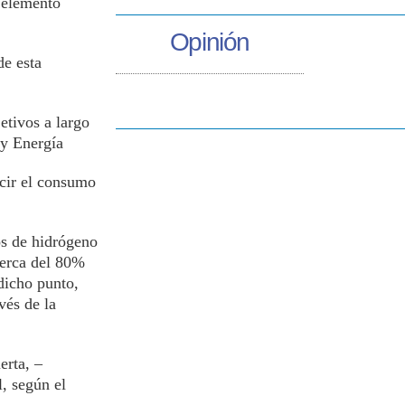
 elemento
Opinión
de esta
etivos a largo
 y Energía
cir el consumo
os de hidrógeno
cerca del 80%
dicho punto,
vés de la
erta, –
l, según el