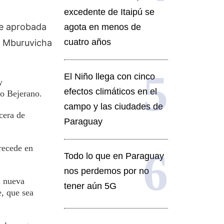
excedente de Itaipú se
fue aprobada
agota en menos de
cuatro años
de Mburuvicha
El Niño llega con cinco
y
efectos climáticos en el
o Bejerano.
campo y las ciudades de
cera de
Paraguay
recede en
Todo lo que en Paraguay
nos perdemos por no
a nueva
tener aún 5G
e, que sea