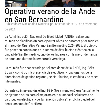
Operativo verano de la Ande
en San Bernardino
Publicado en
Nacionales
,
Noticias
por
Soledad Viera
-
7
de
noviembre
de
2024
La Administración Nacional De Electricidad (ANDE) realizó una
reunión de planificación para ejecutar obras de carácter prioritario en
el marco del Operativo Verano San Bernardino 2024-2025. El objetivo
fue poner en condiciones el sistema de distribución eléctrica en la
ciudad de San Bernardino, uno de los lugares con la mayor demanda
de consumo durante la temporada veraniega.
La reunión fue encabezada por el presidente de la ANDE, Ing. Félix
Sosa, y contó con la presencia de ejecutivos y funcionarios de la
direcciones de gestión regional, de distribución, telemática y de redes
inteligentes.
Durante su intervención, el Ing. Félix Sosa mencionó que “anualmente
se ejecutan obras para el mejoramiento sustancial del sistema de
distribución eléctrica y de iluminación pública”, en dicha ciudad del
departamento de Cordillera.