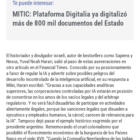
MITIC: Plataforma Digitalia ya digitalizó
más de 800 mil documentos del Estado
El historiador y divulgador israelí, autor de bestsellers como Sapiens y
Nexus, Yuval Noah Harari, salió al paso de estas aseveraciones en
otro artículo en el Financial Times. Conocido por su posicionamiento
a favor de regular la IA y advertir sobre posibles peligros del
desarrollo incontrolado de la inteligencia artificial, en su respuesta a
Milei, Harari escribió: “Gracias a sus capacidades analíticas
superiores, las corporaciones controladas por IA estarán en posición
de convertirse en los amos de los vacíos legales y del arbitraje
regulatorio. Y no será fácil disuadirlas de participar en actividades
abiertamente ilegales, porque las sanciones legales que disuaden a
ejecutivos y empleados humanos, la cárcel, carecen de relevancia para
la IA”. Tampoco dejó pasar el ejemplo histórico esgrimido por el
presidente argentino. Rememorando el cruel colonialismo que
posibilitó el florecimiento económico de la burguesía de los Países
Bajos en el siglo XVII: “Cuando la Compañía Neerlandesa de las Indias