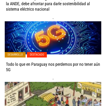
la ANDE, debe afrontar para darle sostenibilidad al
sistema eléctrico nacional
•
DESARROLLO
,
DESTACADO
Todo lo que en Paraguay nos perdemos por no tener aún
5G
•