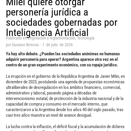
Milei quiere otorgar
personería jurídica a
sociedades gobernadas por
Inteligencia Artificial
Publicado en
Legislación y reglamentación
,
Tecnología
por
Gustavo Reinoso
-
1
de
julio
de
2026
Ya hay alto debate. ¿Pueden las sociedades anónimas no humanas
adquirir personería para operar? Argentina aparece otra vez en el
centro de un gran experimento económico, con su ropaje jurídico.
La irrupción en el gobierno de la República Argentina de Javier Milei, en
diciembre de 2023, postulando una agenda de propuestas económicas
ultraliberales de desregulación en los ámbitos financiero, comercial,
administrativo y laboral, pasando página a décadas de
intervencionismo estatal, de protección de la industria nacional y de la
capacidad de compra y consumo en el mercado interno, que
caracterizaron a la Argentina desde los años 40 del siglo pasado, tras
casi tres años muestra un nivel de avance desigual.
La lucha contra la inflación, el déficit fiscal y la acumulación de dólares