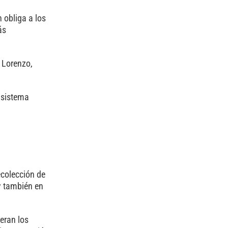
 obliga a los
ás
 Lorenzo,
n sistema
ecolección de
y también en
eran los