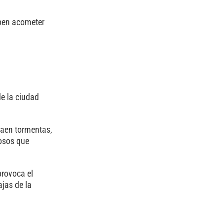
eben acometer
e la ciudad
caen tormentas,
losos que
provoca el
jas de la