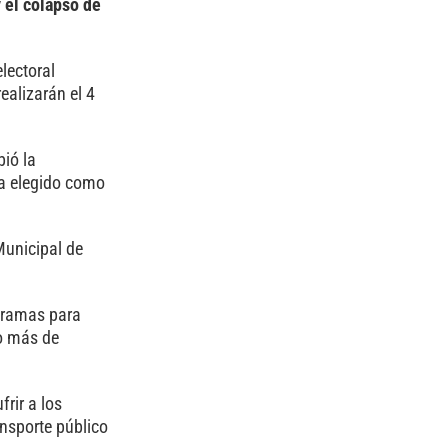
 el colapso de
lectoral
ealizarán el 4
bió la
ía elegido como
Municipal de
gramas para
co más de
rir a los
ansporte público