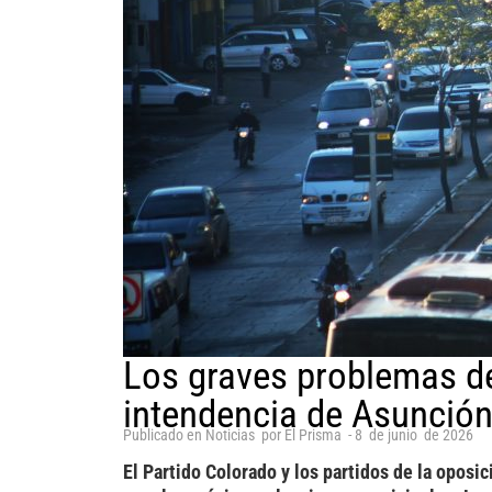
Los graves problemas de 
intendencia de Asunción
Publicado en
Noticias
por
El Prisma
-
8
de
junio
de
2026
El Partido Colorado y los partidos de la oposi