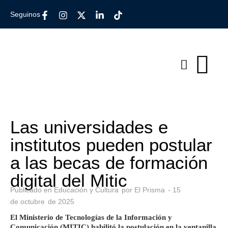
Seguinos
Las universidades e
institutos pueden postular
a las becas de formación
digital del Mitic
Publicado en
Educación y Cultura
por
El Prisma
-
15
de
octubre
de
2025
El Ministerio de Tecnologías de la Información y
Comunicación (MITIC) habilitó la postulación en la ventanilla