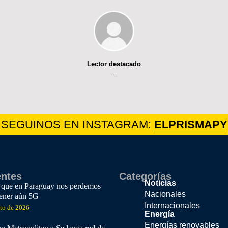
Lector destacado
----
SEGUINOS EN INSTAGRAM:
ELPRISMAPY
entes
Categorías
Noticias
 que en Paraguay nos perdemos
Nacionales
tener aún 5G
Internacionales
sto de 2026
Energía
Energías renovables