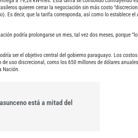
entrega a 19,28 kW-mes. Esta tarifa se consolidó contrayendo e
asileros quieren cerrar la negociación sin más costo “discrecion
o). Es decir, que la tarifa corresponda, así como lo establece el
iación podría prolongarse un mes, tal vez dos meses, porque “l
podría ser el objetivo central del gobierno paraguayo. Los costos
o de uso discrecional, como los 650 millones de dólares anuale
a Nación.
 asunceno está a mitad del