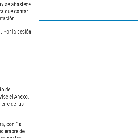
ay se abastece
ya que contar
rtación.
. Por la cesión
do de
vise el Anexo,
erre de las
a, con “la
diciembre de