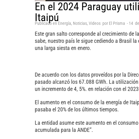
En el 2024 Paraguay util
Itaipú
Publicado en
Energía
,
Noticias
,
Videos
por
El Prisma
-
14
d
Este gran salto corresponde al crecimiento de 
sabe, nuestro país le sigue cediendo a Brasil la
una larga siesta en enero.
De acuerdo con los datos proveídos por la Direc
pasado alcanzó los 67.088 GWh. La utilización 
un incremento de 4, 5%. en relación con el 2023
El aumento en el consumo de la energía de Ita
pasaba el 20% de los últimos tiempos.
La entidad asume este aumento en el consumo in
acumulada para la ANDE”.