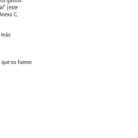
sos gastos
al” (este
 Anexo C,
o más
s que no fueron