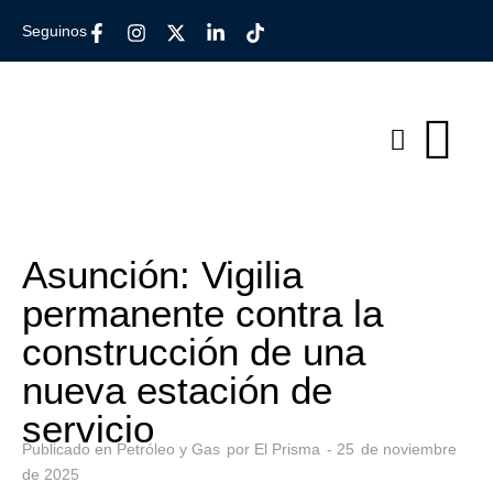
Seguinos
Asunción: Vigilia
permanente contra la
construcción de una
nueva estación de
servicio
Publicado en
Petróleo y Gas
por
El Prisma
-
25
de
noviembre
de
2025