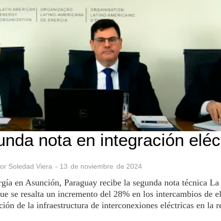
da nota en integración eléc
por
Soledad Viera
-
13
de
noviembre
de
2024
rgía en Asunción, Paraguay recibe la segunda nota técnica La
 se resalta un incremento del 28% en los intercambios de el
ción de la infraestructura de interconexiones eléctricas en la r