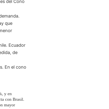
ses del Cono
a demanda.
ay que
 menor
hile. Ecuador
dida, de
s. En el cono
%, y en
ta con Brasil.
con mayor