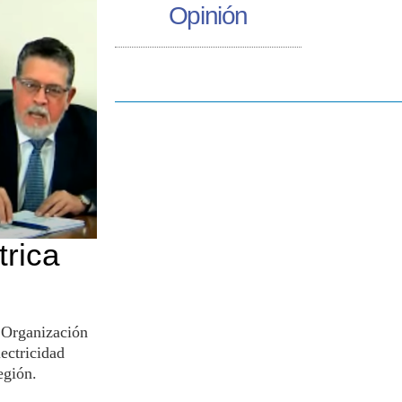
Opinión
trica
 Organización
ectricidad
egión.