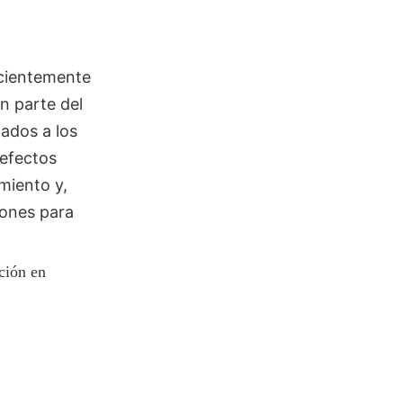
ecientemente
n parte del
ados a los
 efectos
miento y,
iones para
ación en