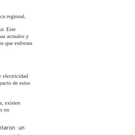
ca regional.
ur. Este
as actuales y
os que enfrenta
 electricidad
pacto de estos
a, existen
es en
entaron un