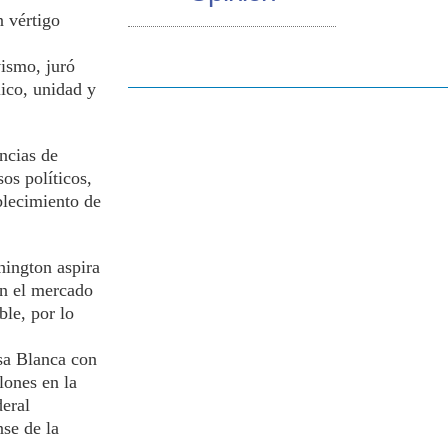
n vértigo
vismo, juró
lico, unidad y
ncias de
os políticos,
ablecimiento de
hington aspira
en el mercado
ble, por lo
sa Blanca con
lones en la
deral
se de la