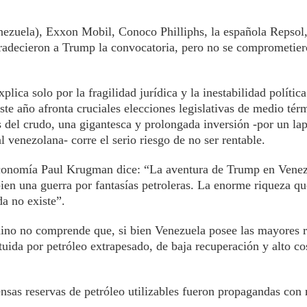
ezuela), Exxon Mobil, Conoco Philliphs, la española Repsol, 
agradecieron a Trump la convocatoria, pero no se comprometie
plica solo por la fragilidad jurídica y la inestabilidad política
e año afronta cruciales elecciones legislativas de medio térm
s del crudo, una gigantesca y prolongada inversión -por un lap
l venezolana- corre el serio riesgo de no ser rentable.
 economía Paul Krugman dice: “La aventura de Trump en Venez
bien una guerra por fantasías petroleras. La enorme riqueza 
da no existe”.
no no comprende que, si bien Venezuela posee las mayores r
ituida por petróleo extrapesado, de baja recuperación y alto co
nsas reservas de petróleo utilizables fueron propagandas con