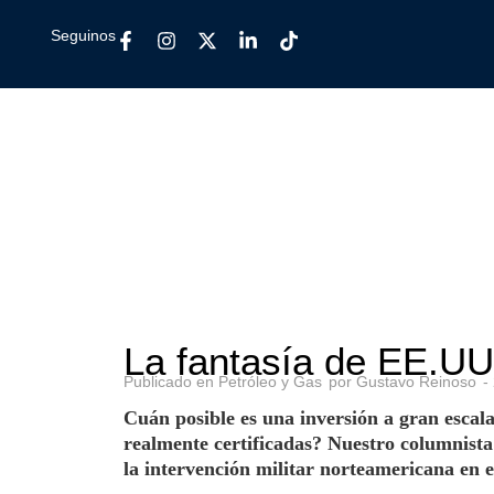
Seguinos
La fantasía de EE.UU
Publicado en
Petróleo y Gas
por
Gustavo Reinoso
-
Cuán posible es una inversión a gran escala
realmente certificadas? Nuestro columnist
la intervención militar norteamericana en e