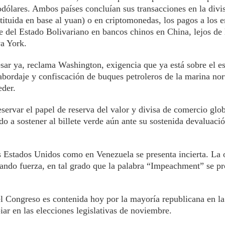
dólares. Ambos países concluían sus transacciones en la divi
ituida en base al yuan) o en criptomonedas, los pagos a los 
 del Estado Bolivariano en bancos chinos en China, lejos de 
a York.
ar ya, reclama Washington, exigencia que ya está sobre el es
abordaje y confiscación de buques petroleros de la marina no
eder.
ervar el papel de reserva del valor y divisa de comercio glob
 a sostener al billete verde aún ante su sostenida devaluació
los Estados Unidos como en Venezuela se presenta incierta. La
ando fuerza, en tal grado que la palabra “Impeachment” se p
el Congreso es contenida hoy por la mayoría republicana en l
ar en las elecciones legislativas de noviembre.