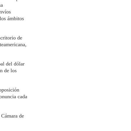
sa
envíos
los ámbitos
critorio de
rteamericana,
al del dólar
n de los
 oposición
ronuncia cada
a Cámara de