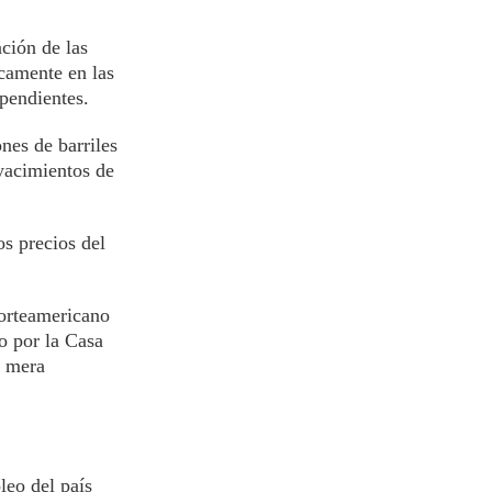
ción de las
icamente en las
pendientes.
nes de barriles
 yacimientos de
os precios del
norteamericano
do por la Casa
a mera
leo del país