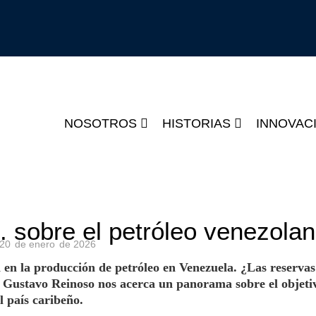
NOSOTROS
HISTORIAS
INNOVAC
. sobre el petróleo venezola
20
de
enero
de
2026
 en la producción de petróleo en Venezuela. ¿Las reservas
a Gustavo Reinoso nos acerca un panorama sobre el objeti
l país caribeño.