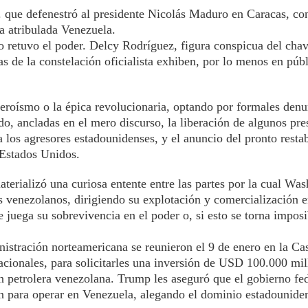
. que defenestró al presidente Nicolás Maduro en Caracas, co
a atribulada Venezuela.
no retuvo el poder. Delcy Rodríguez, figura conspicua del cha
s de la constelación oficialista exhiben, por lo menos en púb
eroísmo o la épica revolucionaria, optando por formales denu
do, ancladas en el mero discurso, la liberación de algunos pres
 a los agresores estadounidenses, y el anuncio del pronto rest
 Estados Unidos.
terializó una curiosa entente entre las partes por la cual Was
s venezolanos, dirigiendo su explotación y comercialización 
e juega su sobrevivencia en el poder o, si esto se torna imposi
istración norteamericana se reunieron el 9 de enero en la Ca
nacionales, para solicitarles una inversión de USD 100.000 mil
n petrolera venezolana. Trump les aseguró que el gobierno fe
n para operar en Venezuela, alegando el dominio estadouniden