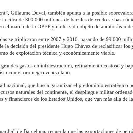
ent”, Gillaume Duval, también apunta a la posible sobrevalora
 la cifra de 300.000 millones de barriles de crudo se basa ún
en el marco de la OPEP y no ha sido objeto de auditorías inde
das se triplicaron entre 2007 y 2010, pasando de 99.000 millo
de la decisión del presidente Hugo Chávez de reclasificar los
omo de explotación técnica y económicamente viable.
grandes gastos en infraestructura, refinamiento costoso y baj
ista con el oro negro venezolano.
ad nacional, que busca garantizar el predominio estratégico 
ecursos naturales del continente, el despliegue militar ordena
os y financieros de los Estados Unidos, que van más allá de l
.
guardia” de Barcelona, recuerda que las exportaciones de petró