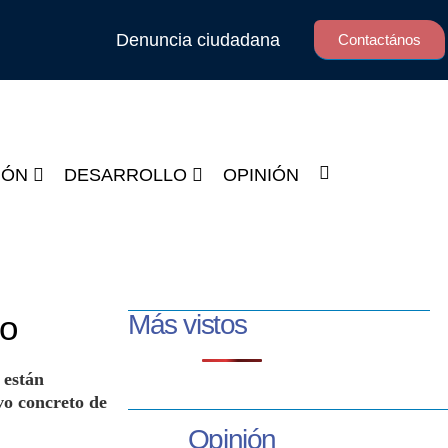
Denuncia ciudadana
Contactános
IÓN
DESARROLLO
OPINIÓN
no
Más vistos
 están
vo concreto de
Opinión