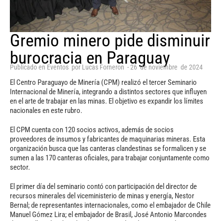
Gremio minero pide disminuir
burocracia en Paraguay
Publicado en
Eventos
por
Lucas Forneron
-
26
de
noviembre
de
2024
El Centro Paraguayo de Minería (CPM) realizó el tercer Seminario
Internacional de Minería, integrando a distintos sectores que influyen
en el arte de trabajar en las minas. El objetivo es expandir los límites
nacionales en este rubro.
El CPM cuenta con 120 socios activos, además de socios
proveedores de insumos y fabricantes de maquinarias mineras. Esta
organización busca que las canteras clandestinas se formalicen y se
sumen a las 170 canteras oficiales, para trabajar conjuntamente como
sector.
El primer día del seminario contó con participación del director de
recursos minerales del viceministerio de minas y energía, Nestor
Bernal; de representantes internacionales, como el embajador de Chile
Manuel Gómez Lira; el embajador de Brasil, José Antonio Marcondes