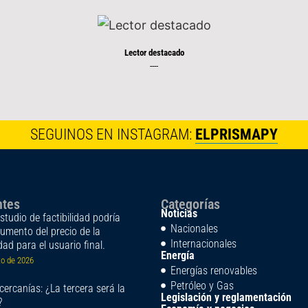
Lector destacado
----
SEGUINOS EN INSTAGRAM:
ELPRISMAPY
ntes
Categorías
Noticias
tudio de factibilidad podría
Nacionales
aumento del precio de la
Internacionales
idad para el usuario final.
Energía
to de 2026
Energías renovables
Petróleo y Gas
cercanías: ¿La tercera será la
Legislación y reglamentación
?