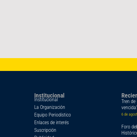
Institucional
Recie
Institucional
Tren de 
La Organización
vencida
Equipo Periodístico
6 de agos
Enlaces de interés
Foro deb
Suscripción
Históri