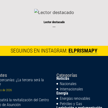
Lector destacado
----
SEGUINOS EN INSTAGRAM:
ELPRISMAPY
ntes
Categorías
Noticias
cercanías: ¿La tercera será la
Nacionales
?
Internacionales
to de 2026
Energía
Energías renovables
atirá la revitalización del Centro
Petróleo y Gas
co de Asunción
Legislación y reglamentación