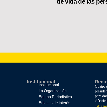
de vida de las per
Institucional
Reci
Institucional
Cuatro 
La Organización
preside
para dar
Equipo Periodístico
eléctric
Enlaces de interés
6 de ago