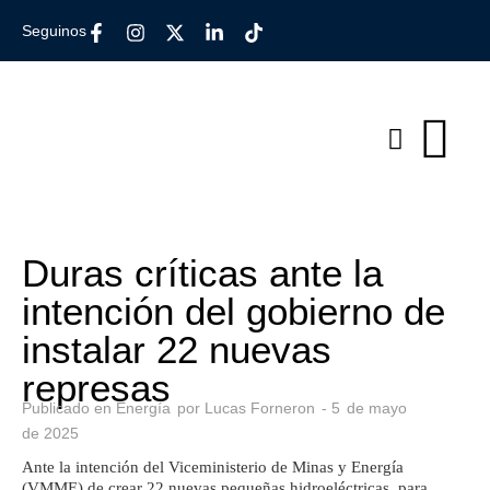
Seguinos
Duras críticas ante la
intención del gobierno de
instalar 22 nuevas
represas
Publicado en
Energía
por
Lucas Forneron
-
5
de
mayo
de
2025
Ante la intención del Viceministerio de Minas y Energía
(VMME) de crear 22 nuevas pequeñas hidroeléctricas, para