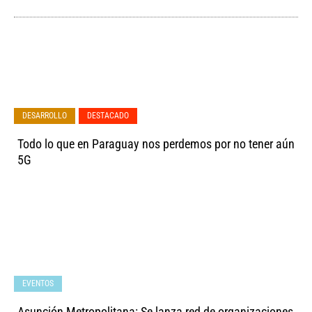
,
DESARROLLO
DESTACADO
Todo lo que en Paraguay nos perdemos por no tener aún
5G
EVENTOS
Asunción Metropolitana: Se lanza red de organizaciones